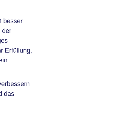
M besser
 der
ges
 Erfüllung,
ein
 verbessern
nd das