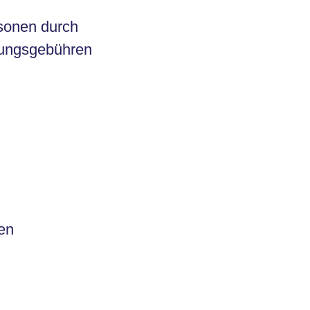
sonen durch
rungsgebühren
en